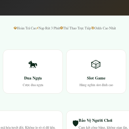
💎
⚡
⚽
🎯
Hoàn Trả Cao
Nạp Rút 3 Phút
Thể Thao Trực Tiếp
Odds Cao Nhất
🐎
🎲
Đua Ngựa
Slot Game
Cược đua ngựa
Hàng nghìn slot đỉnh cao
Bảo Vệ Người Chơi
🛡
mã hóa tuyệt đối. Không lo rò rỉ dữ liệu.
Cam kết công bằng, không gian lận, 