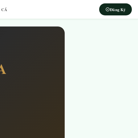
Đăng Ký
 CÁ
A