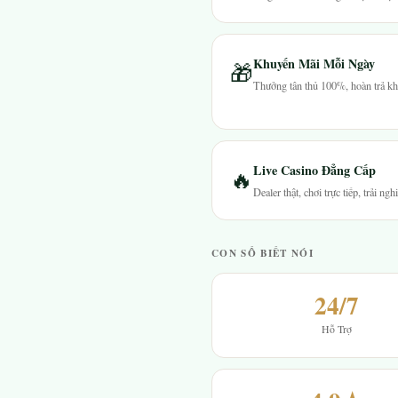
Khuyến Mãi Mỗi Ngày
🎁
Thưởng tân thủ 100%, hoàn trả khô
Live Casino Đẳng Cấp
🔥
Dealer thật, chơi trực tiếp, trải ng
CON SỐ BIẾT NÓI
24/7
Hỗ Trợ