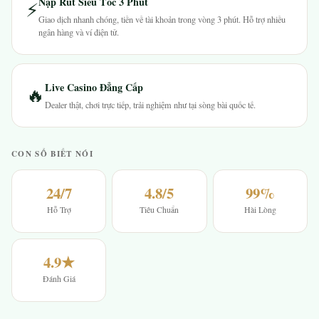
Nạp Rút Siêu Tốc 3 Phút
⚡
Giao dịch nhanh chóng, tiền về tài khoản trong vòng 3 phút. Hỗ trợ nhiều
ngân hàng và ví điện tử.
Live Casino Đẳng Cấp
🔥
Dealer thật, chơi trực tiếp, trải nghiệm như tại sòng bài quốc tế.
CON SỐ BIẾT NÓI
24/7
4.8/5
99%
Hỗ Trợ
Tiêu Chuẩn
Hài Lòng
4.9★
Đánh Giá