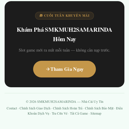
🎁 CUỐI TUẦN KHUYẾN MÃI
Khám Phá SMKMUH2SAMARINDA
Hôm Nay
Slot game mới ra mắt mỗi tuần — không cần nạp trước.
Tham Gia Ngay
© 2026 SMKMUH2SAMARINDA — Nhà Cái Uy Tín
Contact
·
Chính Sách Giao Dịch
·
Chính Sách Hoàn Trả
·
Chính Sách Bảo Mật
·
Điều
Khoản Dịch Vụ
·
Tra Cứu Vé
·
Tất Cả Game
·
Sitemap