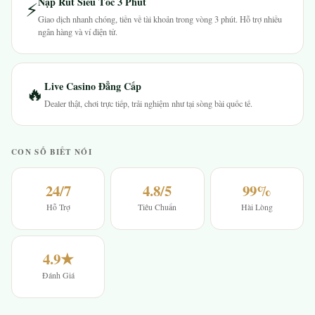
Nạp Rút Siêu Tốc 3 Phút
⚡
Giao dịch nhanh chóng, tiền về tài khoản trong vòng 3 phút. Hỗ trợ nhiều
ngân hàng và ví điện tử.
Live Casino Đẳng Cấp
🔥
Dealer thật, chơi trực tiếp, trải nghiệm như tại sòng bài quốc tế.
CON SỐ BIẾT NÓI
24/7
4.8/5
99%
Hỗ Trợ
Tiêu Chuẩn
Hài Lòng
4.9★
Đánh Giá