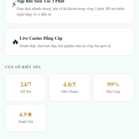
Nạp Rút Siêu Tốc 3 Phút
⚡
Giao dịch nhanh chóng, tiền về tài khoản trong vòng 3 phút. Hỗ trợ nhiều
ngân hàng và ví điện tử.
Live Casino Đẳng Cấp
🔥
Dealer thật, chơi trực tiếp, trải nghiệm như tại sòng bài quốc tế.
CON SỐ BIẾT NÓI
24/7
4.8/5
99%
Hỗ Trợ
Tiêu Chuẩn
Hài Lòng
4.9★
Đánh Giá