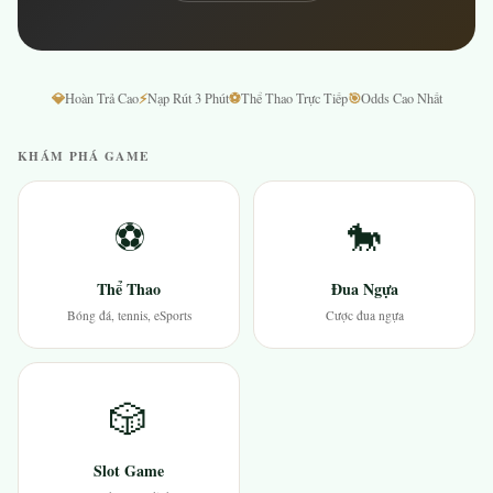
💎
⚡
⚽
🎯
Hoàn Trả Cao
Nạp Rút 3 Phút
Thể Thao Trực Tiếp
Odds Cao Nhất
KHÁM PHÁ GAME
⚽
🐎
Thể Thao
Đua Ngựa
Bóng đá, tennis, eSports
Cược đua ngựa
🎲
Slot Game