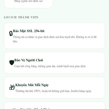
Hàng nghìn slot đỉnh cao
LỢI ÍCH THÀNH VIÊN
Bảo Mật SSL 256-bit
🔒
Thông tin cá nhân và giao dịch được mã hóa tuyệt đối. Không lo rò rỉ dữ
liệu.
Bảo Vệ Người Chơi
🛡
Cam kết công bằng, không gian lận, minh bạch mọi giao dịch.
Khuyến Mãi Mỗi Ngày
🎁
Thưởng tân thủ 100%, hoàn trả không giới hạn, freebet hàng ngày.