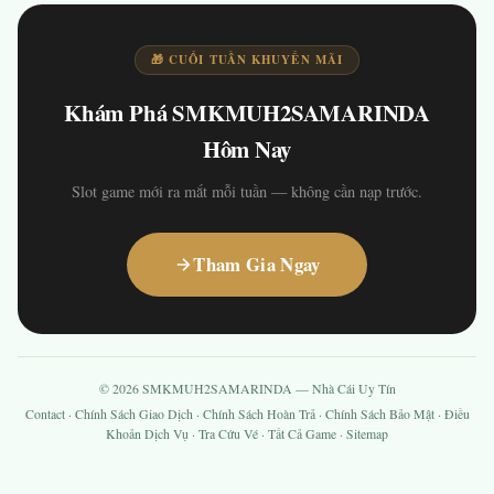
🎁 CUỐI TUẦN KHUYẾN MÃI
Khám Phá SMKMUH2SAMARINDA
Hôm Nay
Slot game mới ra mắt mỗi tuần — không cần nạp trước.
Tham Gia Ngay
© 2026 SMKMUH2SAMARINDA — Nhà Cái Uy Tín
Contact
·
Chính Sách Giao Dịch
·
Chính Sách Hoàn Trả
·
Chính Sách Bảo Mật
·
Điều
Khoản Dịch Vụ
·
Tra Cứu Vé
·
Tất Cả Game
·
Sitemap