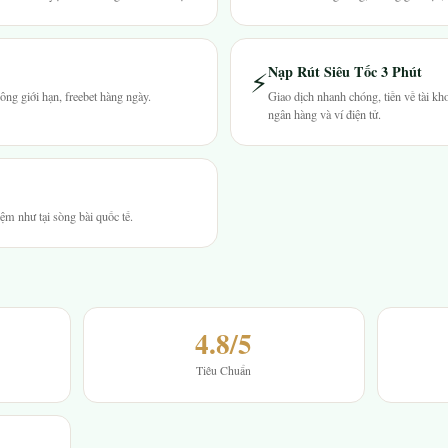
Nạp Rút Siêu Tốc 3 Phút
⚡
ng giới hạn, freebet hàng ngày.
Giao dịch nhanh chóng, tiền về tài kh
ngân hàng và ví điện tử.
hiệm như tại sòng bài quốc tế.
4.8/5
Tiêu Chuẩn