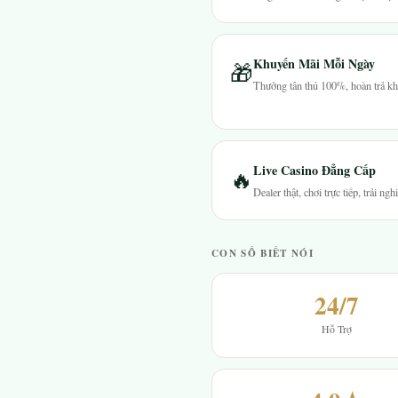
Khuyến Mãi Mỗi Ngày
🎁
Thưởng tân thủ 100%, hoàn trả khô
Live Casino Đẳng Cấp
🔥
Dealer thật, chơi trực tiếp, trải ng
CON SỐ BIẾT NÓI
24/7
Hỗ Trợ