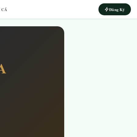
Đăng Ký
 CÁ
A