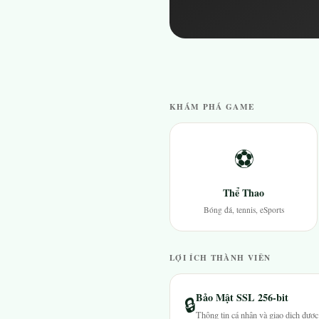
KHÁM PHÁ GAME
⚽
Thể Thao
Bóng đá, tennis, eSports
LỢI ÍCH THÀNH VIÊN
Bảo Mật SSL 256-bit
🔒
Thông tin cá nhân và giao dịch được 