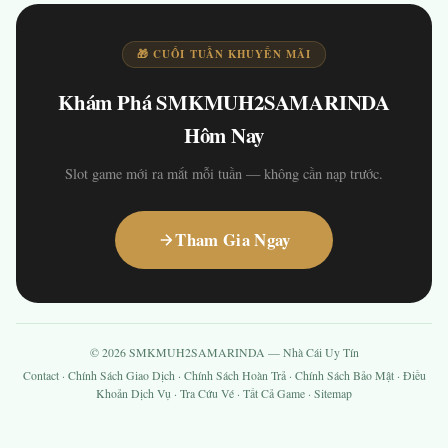
🎁 CUỐI TUẦN KHUYẾN MÃI
Khám Phá SMKMUH2SAMARINDA
Hôm Nay
Slot game mới ra mắt mỗi tuần — không cần nạp trước.
Tham Gia Ngay
© 2026 SMKMUH2SAMARINDA — Nhà Cái Uy Tín
Contact
·
Chính Sách Giao Dịch
·
Chính Sách Hoàn Trả
·
Chính Sách Bảo Mật
·
Điều
Khoản Dịch Vụ
·
Tra Cứu Vé
·
Tất Cả Game
·
Sitemap