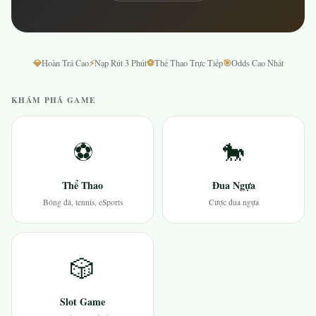
💎
⚡
⚽
🎯
Hoàn Trả Cao
Nạp Rút 3 Phút
Thể Thao Trực Tiếp
Odds Cao Nhất
KHÁM PHÁ GAME
⚽
🐎
Thể Thao
Đua Ngựa
Bóng đá, tennis, eSports
Cược đua ngựa
🎲
Slot Game