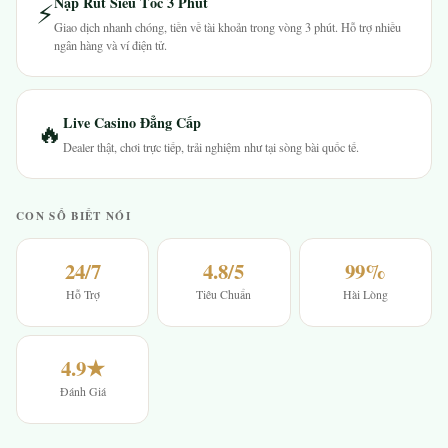
Nạp Rút Siêu Tốc 3 Phút
⚡
Giao dịch nhanh chóng, tiền về tài khoản trong vòng 3 phút. Hỗ trợ nhiều
ngân hàng và ví điện tử.
Live Casino Đẳng Cấp
🔥
Dealer thật, chơi trực tiếp, trải nghiệm như tại sòng bài quốc tế.
CON SỐ BIẾT NÓI
24/7
4.8/5
99%
Hỗ Trợ
Tiêu Chuẩn
Hài Lòng
4.9★
Đánh Giá