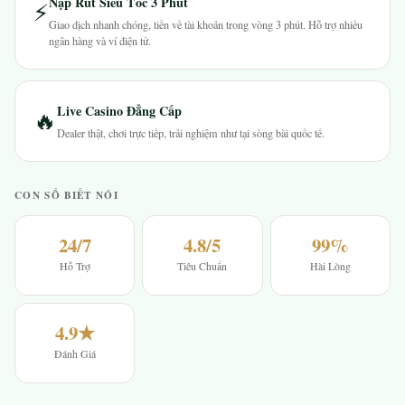
Nạp Rút Siêu Tốc 3 Phút
⚡
Giao dịch nhanh chóng, tiền về tài khoản trong vòng 3 phút. Hỗ trợ nhiều
ngân hàng và ví điện tử.
Live Casino Đẳng Cấp
🔥
Dealer thật, chơi trực tiếp, trải nghiệm như tại sòng bài quốc tế.
CON SỐ BIẾT NÓI
24/7
4.8/5
99%
Hỗ Trợ
Tiêu Chuẩn
Hài Lòng
4.9★
Đánh Giá