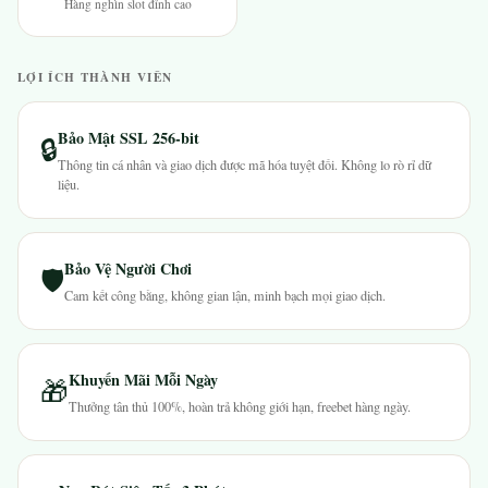
Hàng nghìn slot đỉnh cao
LỢI ÍCH THÀNH VIÊN
Bảo Mật SSL 256-bit
🔒
Thông tin cá nhân và giao dịch được mã hóa tuyệt đối. Không lo rò rỉ dữ
liệu.
Bảo Vệ Người Chơi
🛡
Cam kết công bằng, không gian lận, minh bạch mọi giao dịch.
Khuyến Mãi Mỗi Ngày
🎁
Thưởng tân thủ 100%, hoàn trả không giới hạn, freebet hàng ngày.