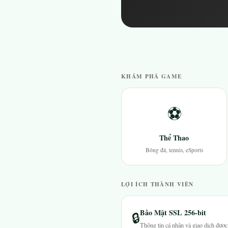
KHÁM PHÁ GAME
⚽
Thể Thao
Bóng đá, tennis, eSports
LỢI ÍCH THÀNH VIÊN
Bảo Mật SSL 256-bit
🔒
Thông tin cá nhân và giao dịch được 