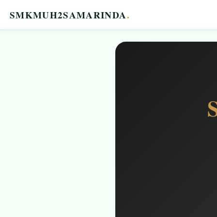
SMKMUH2SAMARINDA
.