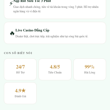
Nạp Rút Siêu Tốc 3 Phút
⚡
Giao dịch nhanh chóng, tiền về tài khoản trong vòng 3 phút. Hỗ trợ nhiều
ngân hàng và ví điện tử.
Live Casino Đẳng Cấp
🔥
Dealer thật, chơi trực tiếp, trải nghiệm như tại sòng bài quốc tế.
CON SỐ BIẾT NÓI
24/7
4.8/5
99%
Hỗ Trợ
Tiêu Chuẩn
Hài Lòng
4.9★
Đánh Giá