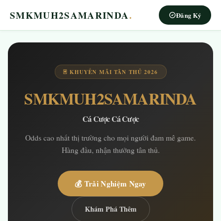
SMKMUH2SAMARINDA
.
Đăng Ký
🃏 KHUYẾN MÃI TÂN THỦ 2026
SMKMUH2SAMARINDA
Cá Cược Cá Cược
Odds cao nhất thị trường cho mọi người đam mê game.
Hàng đầu, nhận thưởng tân thủ.
💰 Trải Nghiệm Ngay
Khám Phá Thêm