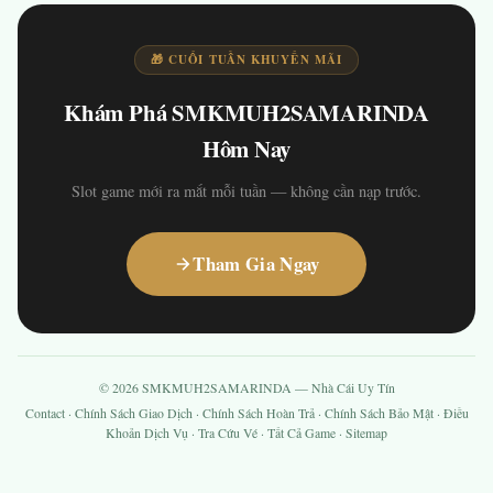
🎁 CUỐI TUẦN KHUYẾN MÃI
Khám Phá SMKMUH2SAMARINDA
Hôm Nay
Slot game mới ra mắt mỗi tuần — không cần nạp trước.
Tham Gia Ngay
© 2026 SMKMUH2SAMARINDA — Nhà Cái Uy Tín
Contact
·
Chính Sách Giao Dịch
·
Chính Sách Hoàn Trả
·
Chính Sách Bảo Mật
·
Điều
Khoản Dịch Vụ
·
Tra Cứu Vé
·
Tất Cả Game
·
Sitemap