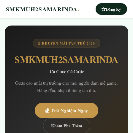
SMKMUH2SAMARINDA
.
Đăng Ký
🃏 KHUYẾN MÃI TÂN THỦ 2026
SMKMUH2SAMARINDA
Cá Cược Cá Cược
Odds cao nhất thị trường cho mọi người đam mê game.
Hàng đầu, nhận thưởng tân thủ.
💰 Trải Nghiệm Ngay
Khám Phá Thêm