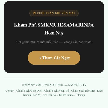
🎁 CUỐI TUẦN KHUYẾN MÃI
Khám Phá SMKMUH2SAMARINDA
Hôm Nay
Slot game mới ra mắt mỗi tuần — không cần nạp trước.
Tham Gia Ngay
© 2026 SMKMUH2SAMARINDA — Nhà Cái Uy Tín
Contact
·
Chính Sách Giao Dịch
·
Chính Sách Hoàn Trả
·
Chính Sách Bảo Mật
·
Điều
Khoản Dịch Vụ
·
Tra Cứu Vé
·
Tất Cả Game
·
Sitemap