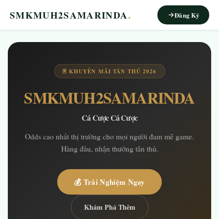
SMKMUH2SAMARINDA
.
Đăng Ký
🃏 KHUYẾN MÃI TÂN THỦ 2026
SMKMUH2SAMARINDA
Cá Cược Cá Cược
Odds cao nhất thị trường cho mọi người đam mê game.
Hàng đầu, nhận thưởng tân thủ.
💰 Trải Nghiệm Ngay
Khám Phá Thêm