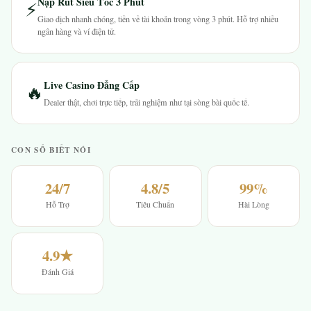
Nạp Rút Siêu Tốc 3 Phút
⚡
Giao dịch nhanh chóng, tiền về tài khoản trong vòng 3 phút. Hỗ trợ nhiều
ngân hàng và ví điện tử.
Live Casino Đẳng Cấp
🔥
Dealer thật, chơi trực tiếp, trải nghiệm như tại sòng bài quốc tế.
CON SỐ BIẾT NÓI
24/7
4.8/5
99%
Hỗ Trợ
Tiêu Chuẩn
Hài Lòng
4.9★
Đánh Giá