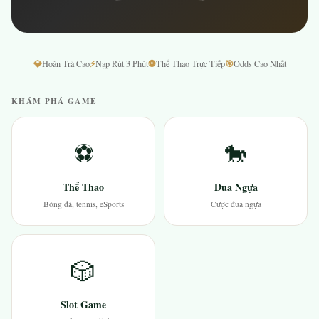
💎
⚡
⚽
🎯
Hoàn Trả Cao
Nạp Rút 3 Phút
Thể Thao Trực Tiếp
Odds Cao Nhất
KHÁM PHÁ GAME
⚽
🐎
Thể Thao
Đua Ngựa
Bóng đá, tennis, eSports
Cược đua ngựa
🎲
Slot Game