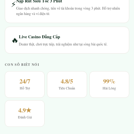
Nạp Rút Siêu Tốc 3 Phút
⚡
Giao dịch nhanh chóng, tiền về tài khoản trong vòng 3 phút. Hỗ trợ nhiều
ngân hàng và ví điện tử.
Live Casino Đẳng Cấp
🔥
Dealer thật, chơi trực tiếp, trải nghiệm như tại sòng bài quốc tế.
CON SỐ BIẾT NÓI
24/7
4.8/5
99%
Hỗ Trợ
Tiêu Chuẩn
Hài Lòng
4.9★
Đánh Giá