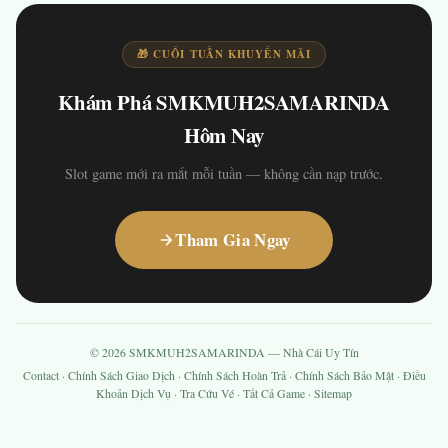
🎁 CUỐI TUẦN KHUYẾN MÃI
Khám Phá SMKMUH2SAMARINDA
Hôm Nay
Slot game mới ra mắt mỗi tuần — không cần nạp trước.
Tham Gia Ngay
© 2026 SMKMUH2SAMARINDA — Nhà Cái Uy Tín
Contact
·
Chính Sách Giao Dịch
·
Chính Sách Hoàn Trả
·
Chính Sách Bảo Mật
·
Điều
Khoản Dịch Vụ
·
Tra Cứu Vé
·
Tất Cả Game
·
Sitemap