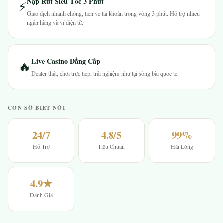
Nạp Rút Siêu Tốc 3 Phút
⚡
Giao dịch nhanh chóng, tiền về tài khoản trong vòng 3 phút. Hỗ trợ nhiều
ngân hàng và ví điện tử.
Live Casino Đẳng Cấp
🔥
Dealer thật, chơi trực tiếp, trải nghiệm như tại sòng bài quốc tế.
CON SỐ BIẾT NÓI
24/7
4.8/5
99%
Hỗ Trợ
Tiêu Chuẩn
Hài Lòng
4.9★
Đánh Giá