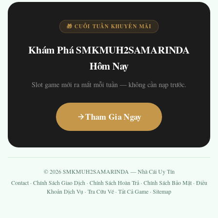
🎁 CUỐI TUẦN KHUYẾN MÃI
Khám Phá SMKMUH2SAMARINDA
Hôm Nay
Slot game mới ra mắt mỗi tuần — không cần nạp trước.
Tham Gia Ngay
© 2026 SMKMUH2SAMARINDA — Nhà Cái Uy Tín
Contact
·
Chính Sách Giao Dịch
·
Chính Sách Hoàn Trả
·
Chính Sách Bảo Mật
·
Điều
Khoản Dịch Vụ
·
Tra Cứu Vé
·
Tất Cả Game
·
Sitemap