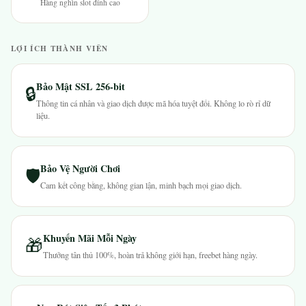
Hàng nghìn slot đỉnh cao
LỢI ÍCH THÀNH VIÊN
Bảo Mật SSL 256-bit
🔒
Thông tin cá nhân và giao dịch được mã hóa tuyệt đối. Không lo rò rỉ dữ
liệu.
Bảo Vệ Người Chơi
🛡
Cam kết công bằng, không gian lận, minh bạch mọi giao dịch.
Khuyến Mãi Mỗi Ngày
🎁
Thưởng tân thủ 100%, hoàn trả không giới hạn, freebet hàng ngày.