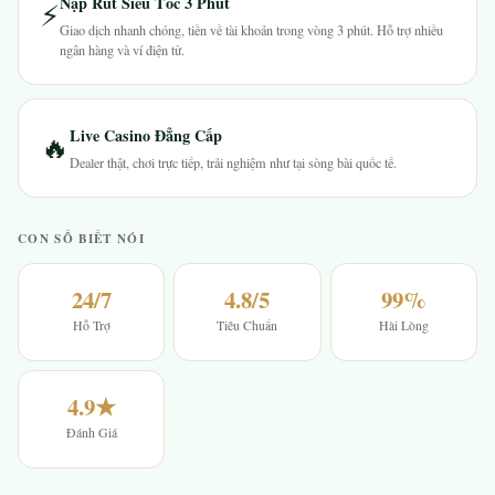
Nạp Rút Siêu Tốc 3 Phút
⚡
Giao dịch nhanh chóng, tiền về tài khoản trong vòng 3 phút. Hỗ trợ nhiều
ngân hàng và ví điện tử.
Live Casino Đẳng Cấp
🔥
Dealer thật, chơi trực tiếp, trải nghiệm như tại sòng bài quốc tế.
CON SỐ BIẾT NÓI
24/7
4.8/5
99%
Hỗ Trợ
Tiêu Chuẩn
Hài Lòng
4.9★
Đánh Giá