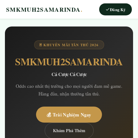
SMKMUH2SAMARINDA
.
Đăng Ký
🃏 KHUYẾN MÃI TÂN THỦ 2026
SMKMUH2SAMARINDA
Cá Cược Cá Cược
Odds cao nhất thị trường cho mọi người đam mê game.
Hàng đầu, nhận thưởng tân thủ.
💰 Trải Nghiệm Ngay
Khám Phá Thêm