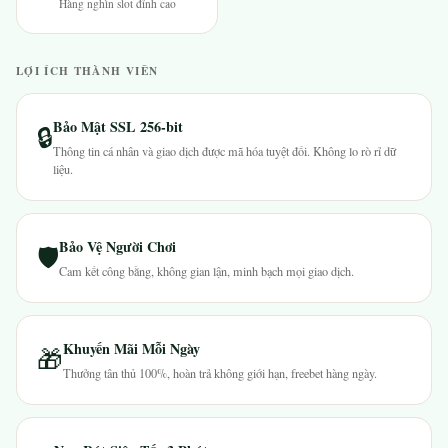
Hàng nghìn slot đỉnh cao
LỢI ÍCH THÀNH VIÊN
Bảo Mật SSL 256-bit
🔒
Thông tin cá nhân và giao dịch được mã hóa tuyệt đối. Không lo rò rỉ dữ
liệu.
Bảo Vệ Người Chơi
🛡
Cam kết công bằng, không gian lận, minh bạch mọi giao dịch.
Khuyến Mãi Mỗi Ngày
🎁
Thưởng tân thủ 100%, hoàn trả không giới hạn, freebet hàng ngày.