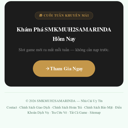
🎁 CUỐI TUẦN KHUYẾN MÃI
Khám Phá SMKMUH2SAMARINDA
Hôm Nay
Slot game mới ra mắt mỗi tuần — không cần nạp trước.
Tham Gia Ngay
© 2026 SMKMUH2SAMARINDA — Nhà Cái Uy Tín
Contact
·
Chính Sách Giao Dịch
·
Chính Sách Hoàn Trả
·
Chính Sách Bảo Mật
·
Điều
Khoản Dịch Vụ
·
Tra Cứu Vé
·
Tất Cả Game
·
Sitemap