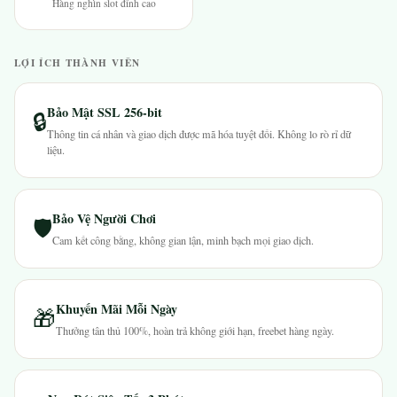
Hàng nghìn slot đỉnh cao
LỢI ÍCH THÀNH VIÊN
Bảo Mật SSL 256-bit
🔒
Thông tin cá nhân và giao dịch được mã hóa tuyệt đối. Không lo rò rỉ dữ
liệu.
Bảo Vệ Người Chơi
🛡
Cam kết công bằng, không gian lận, minh bạch mọi giao dịch.
Khuyến Mãi Mỗi Ngày
🎁
Thưởng tân thủ 100%, hoàn trả không giới hạn, freebet hàng ngày.