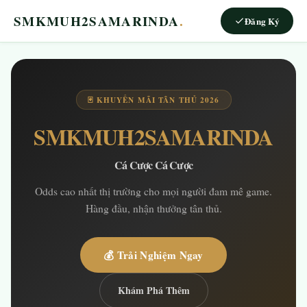
SMKMUH2SAMARINDA
.
Đăng Ký
🃏 KHUYẾN MÃI TÂN THỦ 2026
SMKMUH2SAMARINDA
Cá Cược Cá Cược
Odds cao nhất thị trường cho mọi người đam mê game.
Hàng đầu, nhận thưởng tân thủ.
💰 Trải Nghiệm Ngay
Khám Phá Thêm