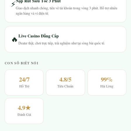
Nạp Rút Siêu Tốc 3 Phút
⚡
Giao dịch nhanh chóng, tiền về tài khoản trong vòng 3 phút. Hỗ trợ nhiều
ngân hàng và ví điện tử.
Live Casino Đẳng Cấp
🔥
Dealer thật, chơi trực tiếp, trải nghiệm như tại sòng bài quốc tế.
CON SỐ BIẾT NÓI
24/7
4.8/5
99%
Hỗ Trợ
Tiêu Chuẩn
Hài Lòng
4.9★
Đánh Giá