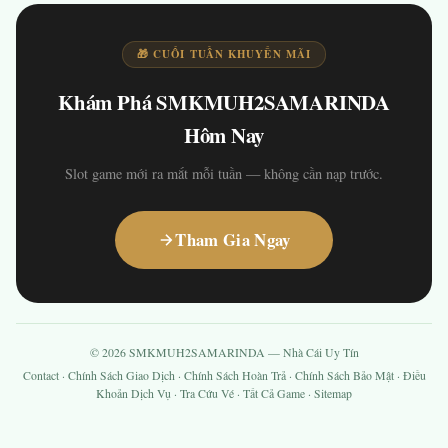
🎁 CUỐI TUẦN KHUYẾN MÃI
Khám Phá SMKMUH2SAMARINDA
Hôm Nay
Slot game mới ra mắt mỗi tuần — không cần nạp trước.
Tham Gia Ngay
© 2026 SMKMUH2SAMARINDA — Nhà Cái Uy Tín
Contact
·
Chính Sách Giao Dịch
·
Chính Sách Hoàn Trả
·
Chính Sách Bảo Mật
·
Điều
Khoản Dịch Vụ
·
Tra Cứu Vé
·
Tất Cả Game
·
Sitemap