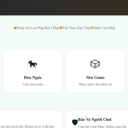
💎
⚡
⚽
🎯
Hoàn Trả Cao
Nạp Rút 3 Phút
Thể Thao Trực Tiếp
Odds Cao Nhất
🐎
🎲
Đua Ngựa
Slot Game
Cược đua ngựa
Hàng nghìn slot đỉnh cao
Bảo Vệ Người Chơi
🛡
mã hóa tuyệt đối. Không lo rò rỉ dữ liệu.
Cam kết công bằng, không gian lận, 