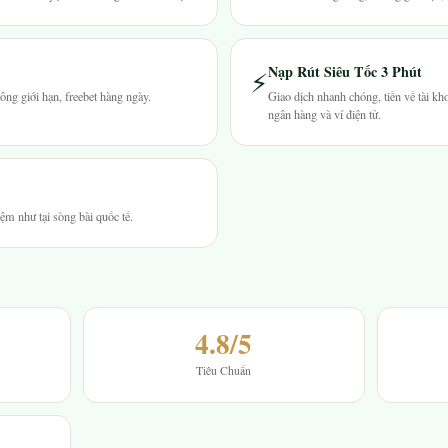
Nạp Rút Siêu Tốc 3 Phút
⚡
ng giới hạn, freebet hàng ngày.
Giao dịch nhanh chóng, tiền về tài kh
ngân hàng và ví điện tử.
hiệm như tại sòng bài quốc tế.
4.8/5
Tiêu Chuẩn