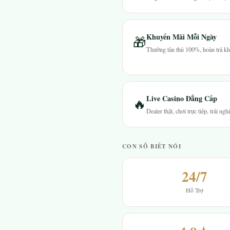
Khuyến Mãi Mỗi Ngày
🎁
Thưởng tân thủ 100%, hoàn trả khô
Live Casino Đẳng Cấp
🔥
Dealer thật, chơi trực tiếp, trải ng
CON SỐ BIẾT NÓI
24/7
Hỗ Trợ