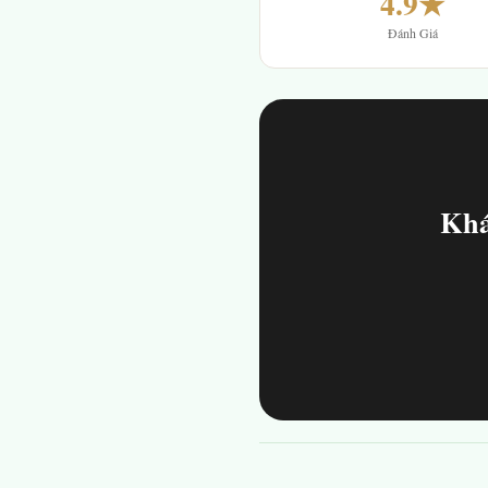
4.9★
Đánh Giá
Kh