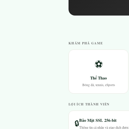
KHÁM PHÁ GAME
⚽
Thể Thao
Bóng đá, tennis, eSports
LỢI ÍCH THÀNH VIÊN
Bảo Mật SSL 256-bit
🔒
Thông tin cá nhân và giao dịch được 