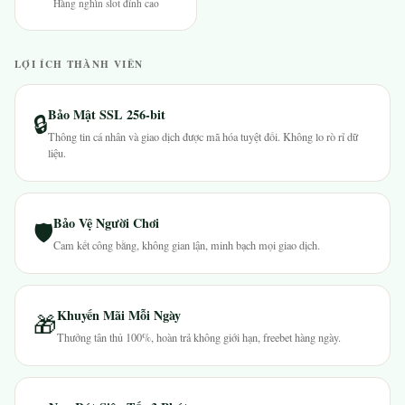
Hàng nghìn slot đỉnh cao
LỢI ÍCH THÀNH VIÊN
Bảo Mật SSL 256-bit
🔒
Thông tin cá nhân và giao dịch được mã hóa tuyệt đối. Không lo rò rỉ dữ
liệu.
Bảo Vệ Người Chơi
🛡
Cam kết công bằng, không gian lận, minh bạch mọi giao dịch.
Khuyến Mãi Mỗi Ngày
🎁
Thưởng tân thủ 100%, hoàn trả không giới hạn, freebet hàng ngày.