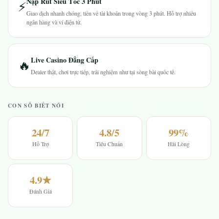
Nạp Rút Siêu Tốc 3 Phút
⚡
Giao dịch nhanh chóng, tiền về tài khoản trong vòng 3 phút. Hỗ trợ nhiều
ngân hàng và ví điện tử.
Live Casino Đẳng Cấp
🔥
Dealer thật, chơi trực tiếp, trải nghiệm như tại sòng bài quốc tế.
CON SỐ BIẾT NÓI
24/7
4.8/5
99%
Hỗ Trợ
Tiêu Chuẩn
Hài Lòng
4.9★
Đánh Giá