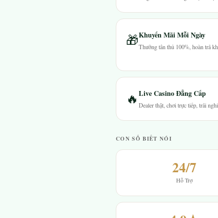
Khuyến Mãi Mỗi Ngày
🎁
Thưởng tân thủ 100%, hoàn trả khô
Live Casino Đẳng Cấp
🔥
Dealer thật, chơi trực tiếp, trải ng
CON SỐ BIẾT NÓI
24/7
Hỗ Trợ