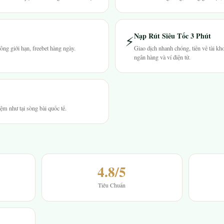
Nạp Rút Siêu Tốc 3 Phút
⚡
ng giới hạn, freebet hàng ngày.
Giao dịch nhanh chóng, tiền về tài kh
ngân hàng và ví điện tử.
hiệm như tại sòng bài quốc tế.
4.8/5
Tiêu Chuẩn