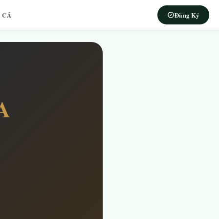
Đăng Ký
 CÁ
A