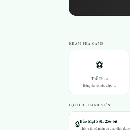
KHÁM PHÁ GAME
⚽
Thể Thao
Bóng đá, tennis, eSports
LỢI ÍCH THÀNH VIÊN
Bảo Mật SSL 256-bit
🔒
Thông tin cá nhân và giao dịch được 