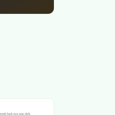
minh bạch mọi giao dịch.