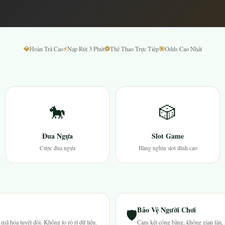
💎
⚡
⚽
🎯
Hoàn Trả Cao
Nạp Rút 3 Phút
Thể Thao Trực Tiếp
Odds Cao Nhất
🐎
🎲
Đua Ngựa
Slot Game
Cược đua ngựa
Hàng nghìn slot đỉnh cao
Bảo Vệ Người Chơi
🛡
mã hóa tuyệt đối. Không lo rò rỉ dữ liệu.
Cam kết công bằng, không gian lận, 