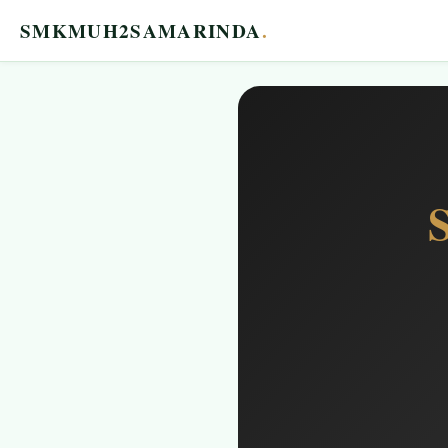
SMKMUH2SAMARINDA
.