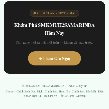
🎁 CUỐI TUẦN KHUYẾN MÃI
Khám Phá SMKMUH2SAMARINDA
Hôm Nay
Slot game mới ra mắt mỗi tuần — không cần nạp trước.
Tham Gia Ngay
© 2026 SMKMUH2SAMARINDA — Nhà Cái Uy Tín
Contact
·
Chính Sách Giao Dịch
·
Chính Sách Hoàn Trả
·
Chính Sách Bảo Mật
·
Điều
Khoản Dịch Vụ
·
Tra Cứu Vé
·
Tất Cả Game
·
Sitemap