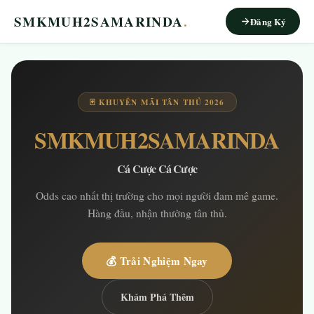
SMKMUH2SAMARINDA
.
Đăng Ký
🃏 KHUYẾN MÃI TÂN THỦ 2026
SMKMUH2SAMARINDA
Cá Cược Cá Cược
Odds cao nhất thị trường cho mọi người đam mê game.
Hàng đầu, nhận thưởng tân thủ.
💰 Trải Nghiệm Ngay
Khám Phá Thêm