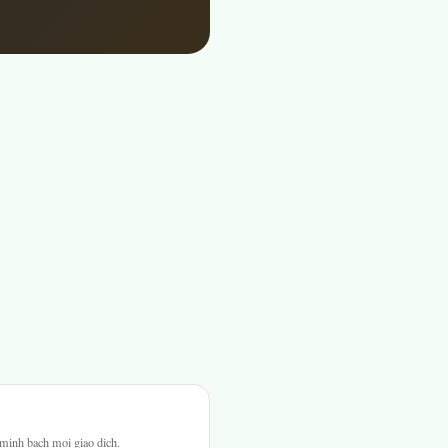
minh bạch mọi giao dịch.