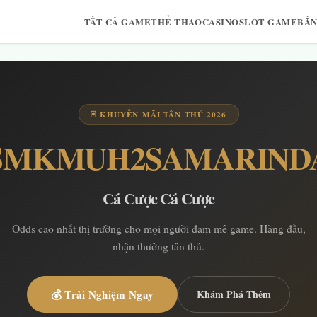
TẤT CẢ GAME
THỂ THAO
CASINO
SLOT GAME
BẮN
🃏 KHUYẾN MÃI TÂN THỦ 2026
SMKMUH2SAMARIND
Cá Cược Cá Cược
Odds cao nhất thị trường cho mọi người đam mê game. Hàng đầu,
nhận thưởng tân thủ.
💰 Trải Nghiệm Ngay
Khám Phá Thêm