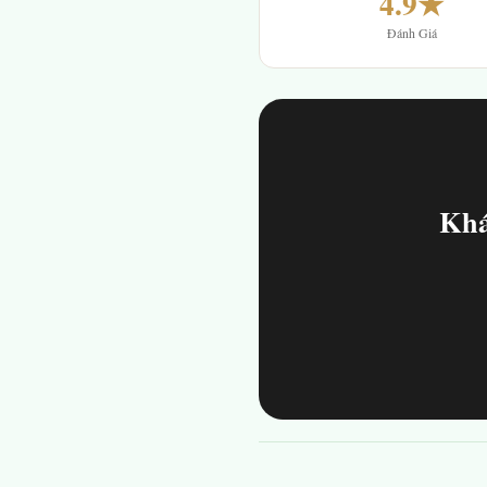
4.9★
Đánh Giá
Kh