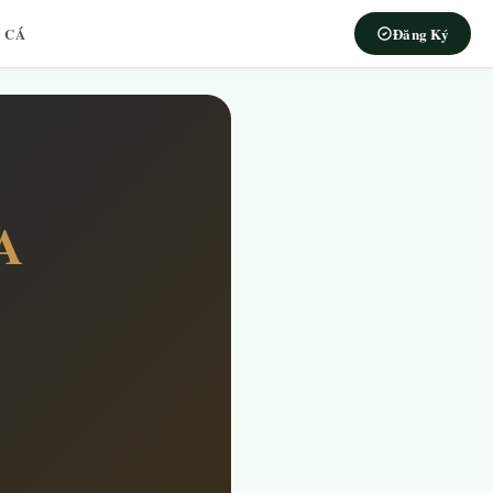
Đăng Ký
 CÁ
A