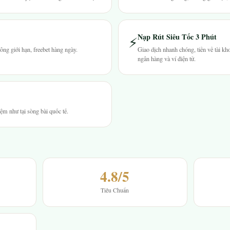
Nạp Rút Siêu Tốc 3 Phút
⚡
ng giới hạn, freebet hàng ngày.
Giao dịch nhanh chóng, tiền về tài kh
ngân hàng và ví điện tử.
hiệm như tại sòng bài quốc tế.
4.8/5
Tiêu Chuẩn