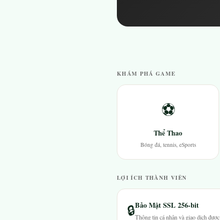
KHÁM PHÁ GAME
⚽
Thể Thao
Bóng đá, tennis, eSports
LỢI ÍCH THÀNH VIÊN
Bảo Mật SSL 256-bit
🔒
Thông tin cá nhân và giao dịch được 