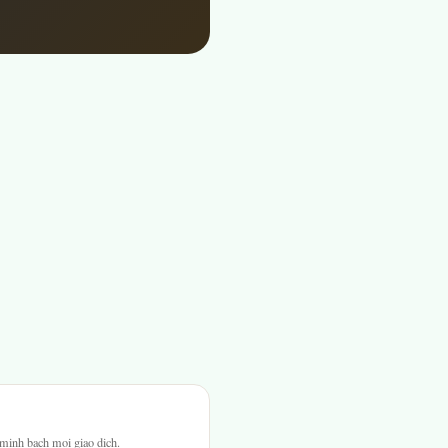
minh bạch mọi giao dịch.