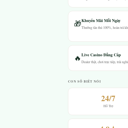
Khuyến Mãi Mỗi Ngày
🎁
Thưởng tân thủ 100%, hoàn trả khô
Live Casino Đẳng Cấp
🔥
Dealer thật, chơi trực tiếp, trải ng
CON SỐ BIẾT NÓI
24/7
Hỗ Trợ