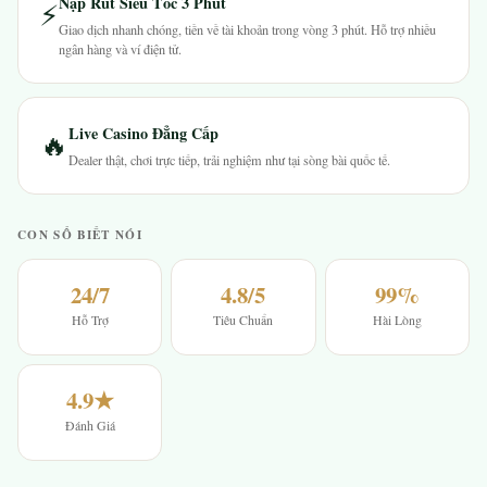
Nạp Rút Siêu Tốc 3 Phút
⚡
Giao dịch nhanh chóng, tiền về tài khoản trong vòng 3 phút. Hỗ trợ nhiều
ngân hàng và ví điện tử.
Live Casino Đẳng Cấp
🔥
Dealer thật, chơi trực tiếp, trải nghiệm như tại sòng bài quốc tế.
CON SỐ BIẾT NÓI
24/7
4.8/5
99%
Hỗ Trợ
Tiêu Chuẩn
Hài Lòng
4.9★
Đánh Giá