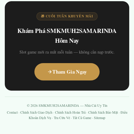
🎁 CUỐI TUẦN KHUYẾN MÃI
Khám Phá SMKMUH2SAMARINDA
Hôm Nay
Slot game mới ra mắt mỗi tuần — không cần nạp trước.
Tham Gia Ngay
© 2026 SMKMUH2SAMARINDA — Nhà Cái Uy Tín
Contact
·
Chính Sách Giao Dịch
·
Chính Sách Hoàn Trả
·
Chính Sách Bảo Mật
·
Điều
Khoản Dịch Vụ
·
Tra Cứu Vé
·
Tất Cả Game
·
Sitemap