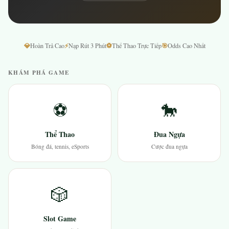
💎
⚡
⚽
🎯
Hoàn Trả Cao
Nạp Rút 3 Phút
Thể Thao Trực Tiếp
Odds Cao Nhất
KHÁM PHÁ GAME
⚽
🐎
Thể Thao
Đua Ngựa
Bóng đá, tennis, eSports
Cược đua ngựa
🎲
Slot Game