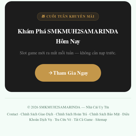
🎁 CUỐI TUẦN KHUYẾN MÃI
Khám Phá SMKMUH2SAMARINDA
Hôm Nay
Slot game mới ra mắt mỗi tuần — không cần nạp trước.
Tham Gia Ngay
© 2026 SMKMUH2SAMARINDA — Nhà Cái Uy Tín
Contact
·
Chính Sách Giao Dịch
·
Chính Sách Hoàn Trả
·
Chính Sách Bảo Mật
·
Điều
Khoản Dịch Vụ
·
Tra Cứu Vé
·
Tất Cả Game
·
Sitemap