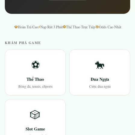
💎
⚡
⚽
🎯
Hoàn Trả Cao
Nạp Rút 3 Phút
Thể Thao Trực Tiếp
Odds Cao Nhất
KHÁM PHÁ GAME
⚽
🐎
Thể Thao
Đua Ngựa
Bóng đá, tennis, eSports
Cược đua ngựa
🎲
Slot Game