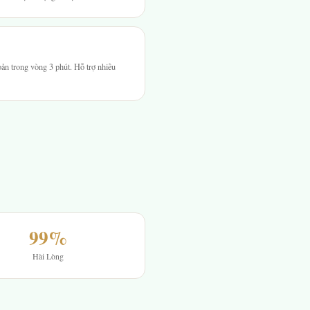
oản trong vòng 3 phút. Hỗ trợ nhiều
99%
Hài Lòng