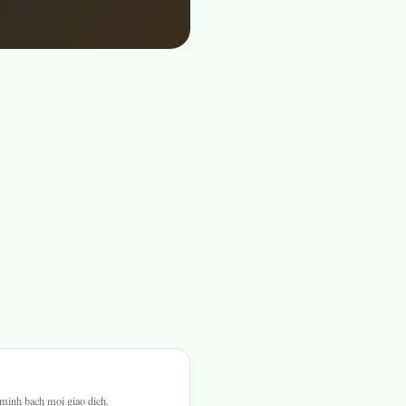
minh bạch mọi giao dịch.