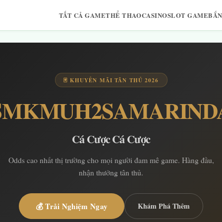
TẤT CẢ GAME
THỂ THAO
CASINO
SLOT GAME
BẮN
🃏 KHUYẾN MÃI TÂN THỦ 2026
SMKMUH2SAMARIND
Cá Cược Cá Cược
Odds cao nhất thị trường cho mọi người đam mê game. Hàng đầu,
nhận thưởng tân thủ.
💰 Trải Nghiệm Ngay
Khám Phá Thêm