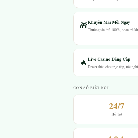
Khuyến Mãi Mỗi Ngày
🎁
Thưởng tân thủ 100%, hoàn trả khô
Live Casino Đẳng Cấp
🔥
Dealer thật, chơi trực tiếp, trải ng
CON SỐ BIẾT NÓI
24/7
Hỗ Trợ