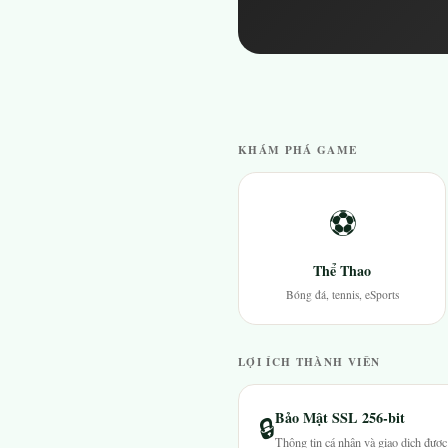
KHÁM PHÁ GAME
⚽
Thể Thao
Bóng đá, tennis, eSports
LỢI ÍCH THÀNH VIÊN
Bảo Mật SSL 256-bit
🔒
Thông tin cá nhân và giao dịch được 