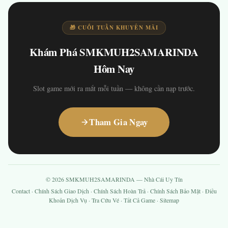
🎁 CUỐI TUẦN KHUYẾN MÃI
Khám Phá SMKMUH2SAMARINDA
Hôm Nay
Slot game mới ra mắt mỗi tuần — không cần nạp trước.
Tham Gia Ngay
© 2026 SMKMUH2SAMARINDA — Nhà Cái Uy Tín
Contact
·
Chính Sách Giao Dịch
·
Chính Sách Hoàn Trả
·
Chính Sách Bảo Mật
·
Điều
Khoản Dịch Vụ
·
Tra Cứu Vé
·
Tất Cả Game
·
Sitemap