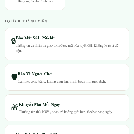
Hàng nghìn slot đỉnh cao
LỢI ÍCH THÀNH VIÊN
Bảo Mật SSL 256-bit
🔒
Thông tin cá nhân và giao dịch được mã hóa tuyệt đối. Không lo rò rỉ dữ
liệu.
Bảo Vệ Người Chơi
🛡
Cam kết công bằng, không gian lận, minh bạch mọi giao dịch.
Khuyến Mãi Mỗi Ngày
🎁
Thưởng tân thủ 100%, hoàn trả không giới hạn, freebet hàng ngày.