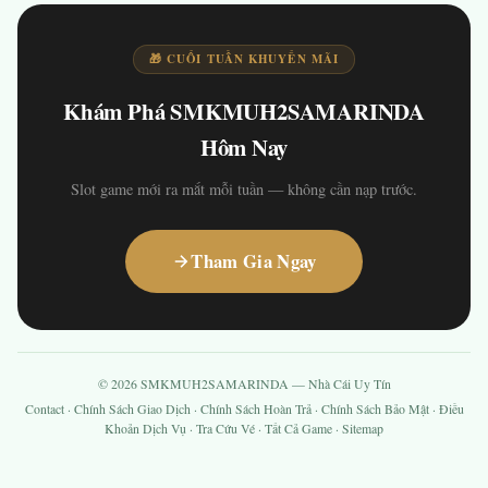
🎁 CUỐI TUẦN KHUYẾN MÃI
Khám Phá SMKMUH2SAMARINDA
Hôm Nay
Slot game mới ra mắt mỗi tuần — không cần nạp trước.
Tham Gia Ngay
© 2026 SMKMUH2SAMARINDA — Nhà Cái Uy Tín
Contact
·
Chính Sách Giao Dịch
·
Chính Sách Hoàn Trả
·
Chính Sách Bảo Mật
·
Điều
Khoản Dịch Vụ
·
Tra Cứu Vé
·
Tất Cả Game
·
Sitemap