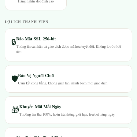
Hàng nghìn slot đỉnh cao
LỢI ÍCH THÀNH VIÊN
Bảo Mật SSL 256-bit
🔒
Thông tin cá nhân và giao dịch được mã hóa tuyệt đối. Không lo rò rỉ dữ
liệu.
Bảo Vệ Người Chơi
🛡
Cam kết công bằng, không gian lận, minh bạch mọi giao dịch.
Khuyến Mãi Mỗi Ngày
🎁
Thưởng tân thủ 100%, hoàn trả không giới hạn, freebet hàng ngày.