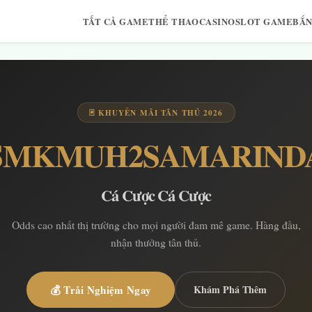
TẤT CẢ GAME
THỂ THAO
CASINO
SLOT GAME
BẮN
🃏 KHUYẾN MÃI TÂN THỦ 2026
SMKMUH2SAMARIND
Cá Cược Cá Cược
Odds cao nhất thị trường cho mọi người đam mê game. Hàng đầu,
nhận thưởng tân thủ.
💰 Trải Nghiệm Ngay
Khám Phá Thêm