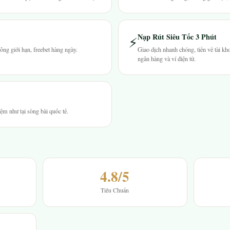
Nạp Rút Siêu Tốc 3 Phút
⚡
ng giới hạn, freebet hàng ngày.
Giao dịch nhanh chóng, tiền về tài kh
ngân hàng và ví điện tử.
hiệm như tại sòng bài quốc tế.
4.8/5
Tiêu Chuẩn