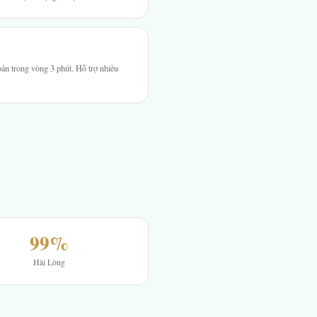
oản trong vòng 3 phút. Hỗ trợ nhiều
99%
Hài Lòng