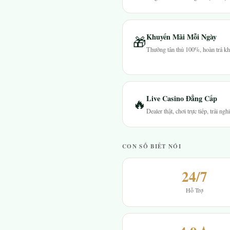
Khuyến Mãi Mỗi Ngày
🎁
Thưởng tân thủ 100%, hoàn trả khô
Live Casino Đẳng Cấp
🔥
Dealer thật, chơi trực tiếp, trải ng
CON SỐ BIẾT NÓI
24/7
Hỗ Trợ