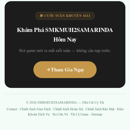
🎁 CUỐI TUẦN KHUYẾN MÃI
Khám Phá SMKMUH2SAMARINDA
Hôm Nay
Slot game mới ra mắt mỗi tuần — không cần nạp trước.
Tham Gia Ngay
© 2026 SMKMUH2SAMARINDA — Nhà Cái Uy Tín
Contact
·
Chính Sách Giao Dịch
·
Chính Sách Hoàn Trả
·
Chính Sách Bảo Mật
·
Điều
Khoản Dịch Vụ
·
Tra Cứu Vé
·
Tất Cả Game
·
Sitemap