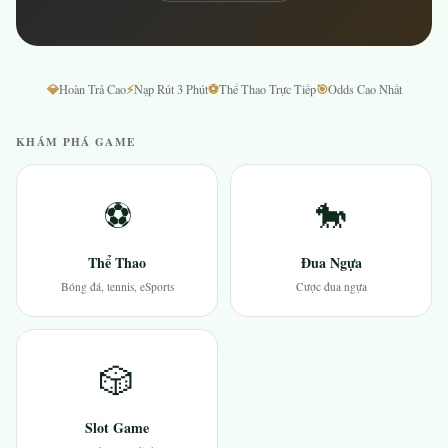
💎
⚡
⚽
🎯
Hoàn Trả Cao
Nạp Rút 3 Phút
Thể Thao Trực Tiếp
Odds Cao Nhất
KHÁM PHÁ GAME
⚽
🐎
Thể Thao
Đua Ngựa
Bóng đá, tennis, eSports
Cược đua ngựa
🎲
Slot Game