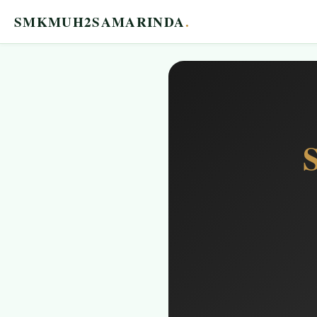
SMKMUH2SAMARINDA
.