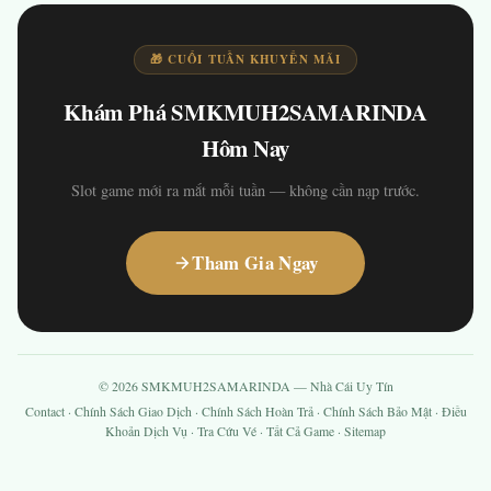
🎁 CUỐI TUẦN KHUYẾN MÃI
Khám Phá SMKMUH2SAMARINDA
Hôm Nay
Slot game mới ra mắt mỗi tuần — không cần nạp trước.
Tham Gia Ngay
© 2026 SMKMUH2SAMARINDA — Nhà Cái Uy Tín
Contact
·
Chính Sách Giao Dịch
·
Chính Sách Hoàn Trả
·
Chính Sách Bảo Mật
·
Điều
Khoản Dịch Vụ
·
Tra Cứu Vé
·
Tất Cả Game
·
Sitemap