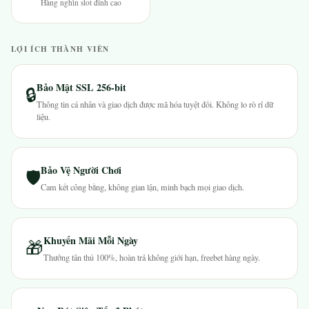
Hàng nghìn slot đỉnh cao
LỢI ÍCH THÀNH VIÊN
Bảo Mật SSL 256-bit
🔒
Thông tin cá nhân và giao dịch được mã hóa tuyệt đối. Không lo rò rỉ dữ
liệu.
Bảo Vệ Người Chơi
🛡
Cam kết công bằng, không gian lận, minh bạch mọi giao dịch.
Khuyến Mãi Mỗi Ngày
🎁
Thưởng tân thủ 100%, hoàn trả không giới hạn, freebet hàng ngày.