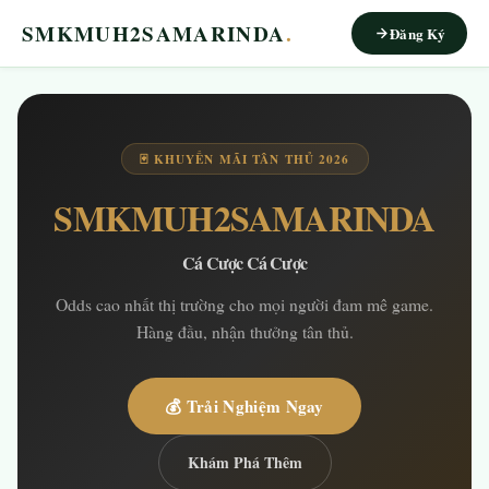
SMKMUH2SAMARINDA
.
Đăng Ký
🃏 KHUYẾN MÃI TÂN THỦ 2026
SMKMUH2SAMARINDA
Cá Cược Cá Cược
Odds cao nhất thị trường cho mọi người đam mê game.
Hàng đầu, nhận thưởng tân thủ.
💰 Trải Nghiệm Ngay
Khám Phá Thêm