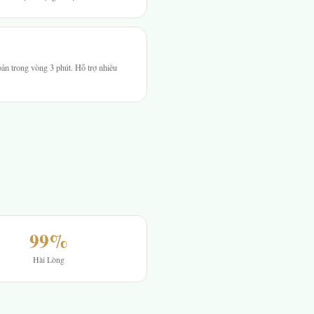
oản trong vòng 3 phút. Hỗ trợ nhiều
99%
Hài Lòng