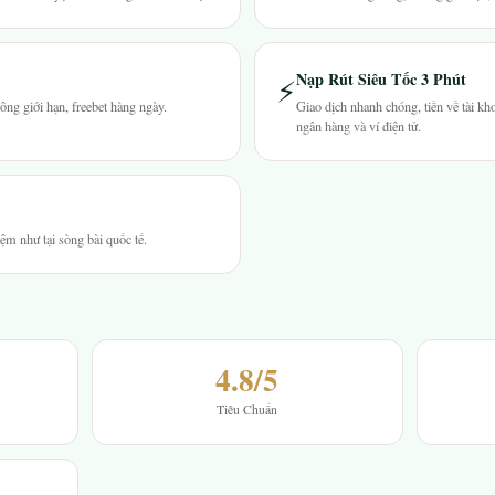
Nạp Rút Siêu Tốc 3 Phút
⚡
ng giới hạn, freebet hàng ngày.
Giao dịch nhanh chóng, tiền về tài kh
ngân hàng và ví điện tử.
hiệm như tại sòng bài quốc tế.
4.8/5
Tiêu Chuẩn