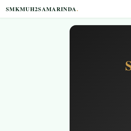
SMKMUH2SAMARINDA
.