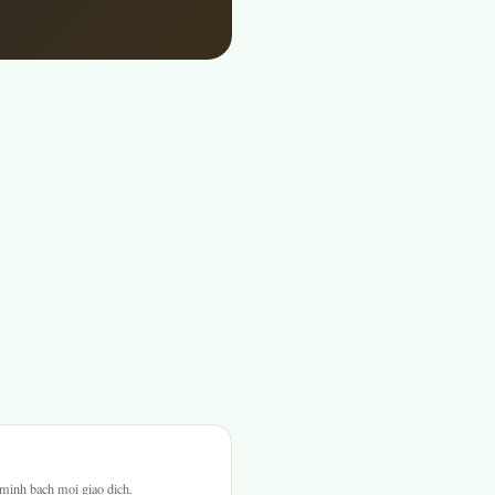
minh bạch mọi giao dịch.