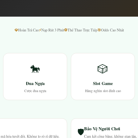
💎
⚡
⚽
🎯
Hoàn Trả Cao
Nạp Rút 3 Phút
Thể Thao Trực Tiếp
Odds Cao Nhất
🐎
🎲
Đua Ngựa
Slot Game
Cược đua ngựa
Hàng nghìn slot đỉnh cao
Bảo Vệ Người Chơi
🛡
mã hóa tuyệt đối. Không lo rò rỉ dữ liệu.
Cam kết công bằng, không gian lận, 