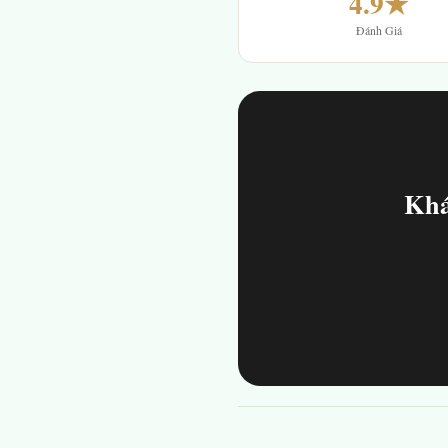
4.9★
Đánh Giá
Kh