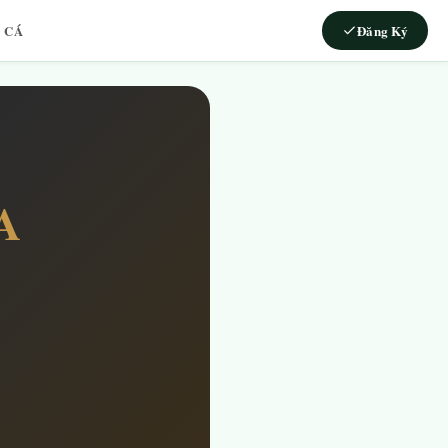
Đăng Ký
 CÁ
A