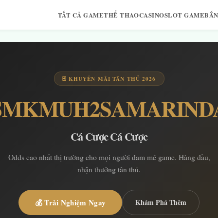
TẤT CẢ GAME
THỂ THAO
CASINO
SLOT GAME
BẮN
🃏 KHUYẾN MÃI TÂN THỦ 2026
SMKMUH2SAMARIND
Cá Cược Cá Cược
Odds cao nhất thị trường cho mọi người đam mê game. Hàng đầu,
nhận thưởng tân thủ.
💰 Trải Nghiệm Ngay
Khám Phá Thêm