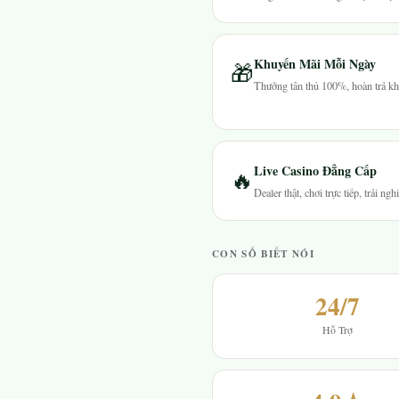
Khuyến Mãi Mỗi Ngày
🎁
Thưởng tân thủ 100%, hoàn trả khô
Live Casino Đẳng Cấp
🔥
Dealer thật, chơi trực tiếp, trải ng
CON SỐ BIẾT NÓI
24/7
Hỗ Trợ