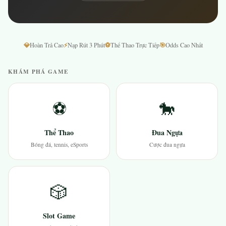
💎
⚡
⚽
🎯
Hoàn Trả Cao
Nạp Rút 3 Phút
Thể Thao Trực Tiếp
Odds Cao Nhất
KHÁM PHÁ GAME
⚽
🐎
Thể Thao
Đua Ngựa
Bóng đá, tennis, eSports
Cược đua ngựa
🎲
Slot Game