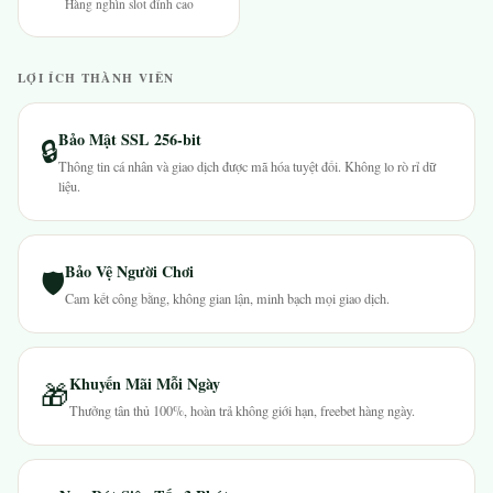
Hàng nghìn slot đỉnh cao
LỢI ÍCH THÀNH VIÊN
Bảo Mật SSL 256-bit
🔒
Thông tin cá nhân và giao dịch được mã hóa tuyệt đối. Không lo rò rỉ dữ
liệu.
Bảo Vệ Người Chơi
🛡
Cam kết công bằng, không gian lận, minh bạch mọi giao dịch.
Khuyến Mãi Mỗi Ngày
🎁
Thưởng tân thủ 100%, hoàn trả không giới hạn, freebet hàng ngày.