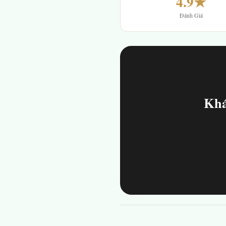
4.9★
Đánh Giá
Kh