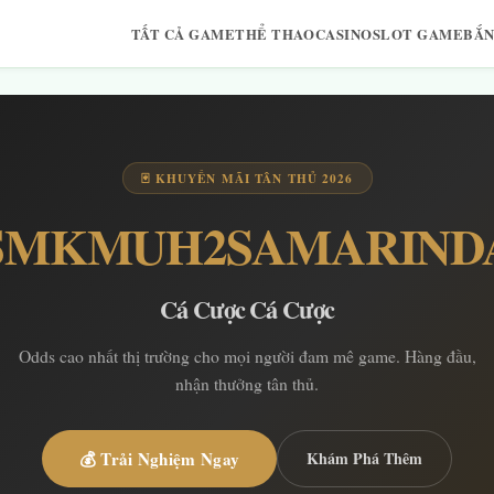
TẤT CẢ GAME
THỂ THAO
CASINO
SLOT GAME
BẮN
🃏 KHUYẾN MÃI TÂN THỦ 2026
SMKMUH2SAMARIND
Cá Cược Cá Cược
Odds cao nhất thị trường cho mọi người đam mê game. Hàng đầu,
nhận thưởng tân thủ.
💰 Trải Nghiệm Ngay
Khám Phá Thêm