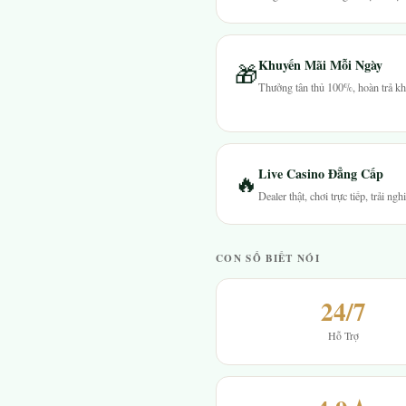
Khuyến Mãi Mỗi Ngày
🎁
Thưởng tân thủ 100%, hoàn trả khô
Live Casino Đẳng Cấp
🔥
Dealer thật, chơi trực tiếp, trải ng
CON SỐ BIẾT NÓI
24/7
Hỗ Trợ