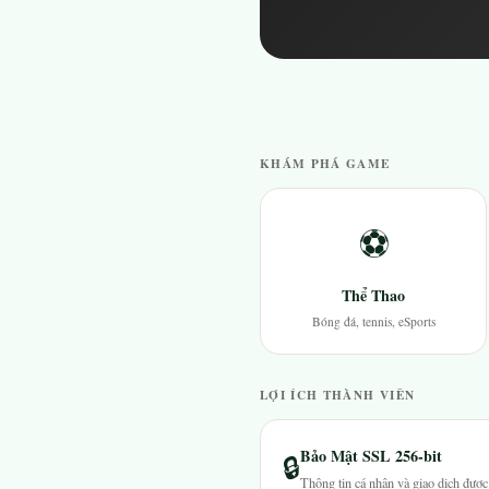
KHÁM PHÁ GAME
⚽
Thể Thao
Bóng đá, tennis, eSports
LỢI ÍCH THÀNH VIÊN
Bảo Mật SSL 256-bit
🔒
Thông tin cá nhân và giao dịch được 