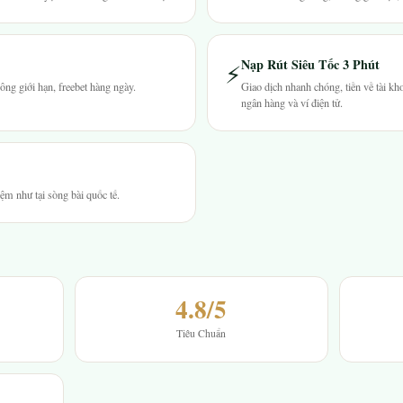
Nạp Rút Siêu Tốc 3 Phút
⚡
ng giới hạn, freebet hàng ngày.
Giao dịch nhanh chóng, tiền về tài kh
ngân hàng và ví điện tử.
hiệm như tại sòng bài quốc tế.
4.8/5
Tiêu Chuẩn