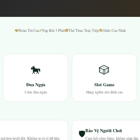
💎
⚡
⚽
🎯
Hoàn Trả Cao
Nạp Rút 3 Phút
Thể Thao Trực Tiếp
Odds Cao Nhất
🐎
🎲
Đua Ngựa
Slot Game
Cược đua ngựa
Hàng nghìn slot đỉnh cao
Bảo Vệ Người Chơi
🛡
mã hóa tuyệt đối. Không lo rò rỉ dữ liệu.
Cam kết công bằng, không gian lận, 