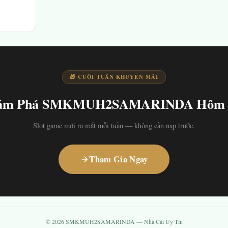
🎁 CUỐI TUẦN KHUYẾN MÃI
ám Phá SMKMUH2SAMARINDA Hôm 
Slot game mới ra mắt mỗi tuần — không cần nạp trước.
Tham Gia Ngay
© 2026 SMKMUH2SAMARINDA — Nhà Cái Uy Tín